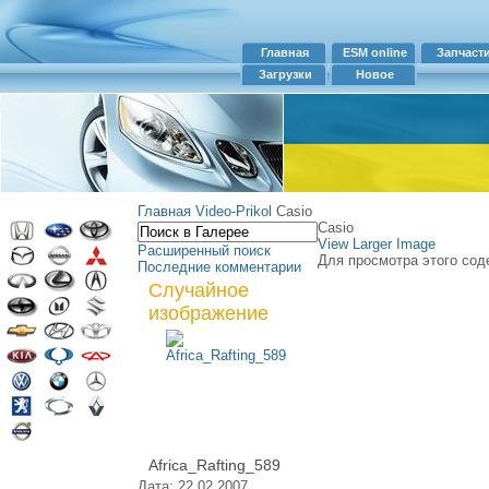
Главная
ESM online
Запчаст
Загрузки
Новое
Главная
Video-Prikol
Casio
Casio
View Larger Image
Расширенный поиск
Для просмотра этого сод
Последние комментарии
Случайное
изображение
Africa_Rafting_589
Дата: 22.02.2007