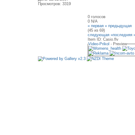
Просмотров: 3319
0 голосов
0
N/A
« первая
« предыдущая
(45 из 69)
следующая »
последняя 
Item ID: Casio.flv
Video-Prikol
- Preview