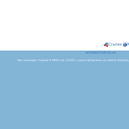
Ссылки
AUTODOCTOR.OD.UA
Час генерації сторінки:0.6834 сек.,0.0101 з цього витрачено на запити.Запитів