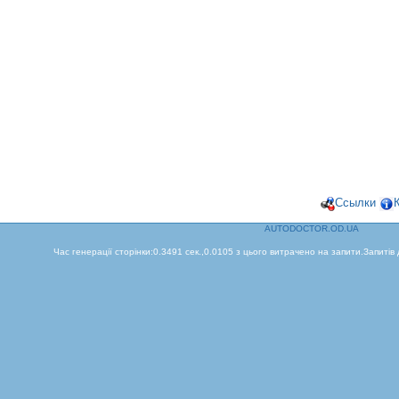
Ссылки
AUTODOCTOR.OD.UA
Час генерації сторінки:0.3491 сек.,0.0105 з цього витрачено на запити.Запитів