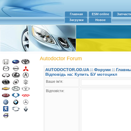
Главная
ESM online
Запчаст
Загрузки
Новое
Autodoctor Forum
AUTODOCTOR.OD.UA
::
Форуми
:: Главн
Відповідь на: Купить БУ мотоцикл
Ваше ім’я:
Відповісти: