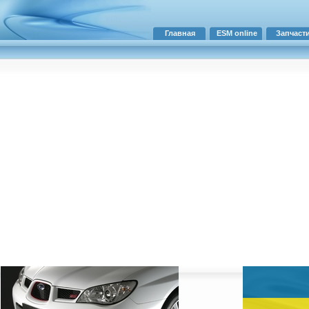
Главная
ESM online
Запчаст