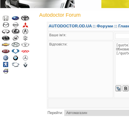
Autodoctor Forum
AUTODOCTOR.OD.UA
::
Форуми
:: Глав
Ваше ім’я:
Відповісти:
Перейти: