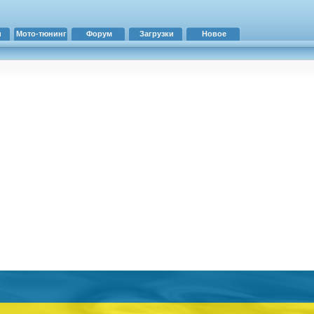
и
Мото-тюнинг
Форум
Загрузки
Новое