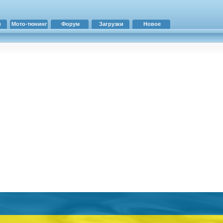
и
Мото-тюнинг
Форум
Загрузки
Новое