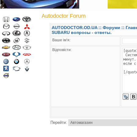
Autodoctor Forum
AUTODOCTOR.OD.UA
::
Форуми
:: Глав
SUBARU вопросы - ответы.
Ваше ім’я:
Відповісти:
Перейти: