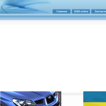
Главная
ESM online
Запчаст