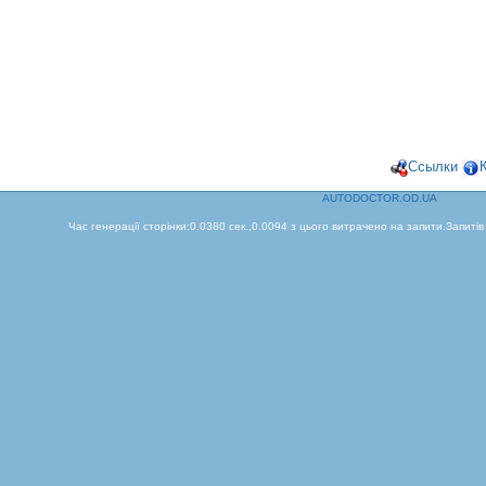
Ссылки
AUTODOCTOR.OD.UA
Час генерації сторінки:0.0380 сек.,0.0094 з цього витрачено на запити.Запитів