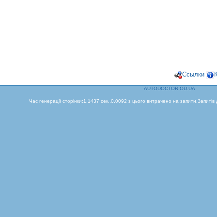
Ссылки
AUTODOCTOR.OD.UA
Час генерації сторінки:1.1437 сек.,0.0092 з цього витрачено на запити.Запитів