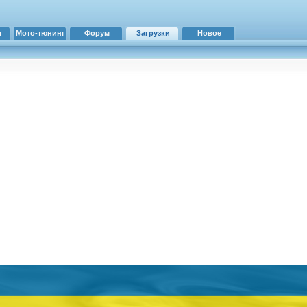
и
Мото-тюнинг
Форум
Загрузки
Новое