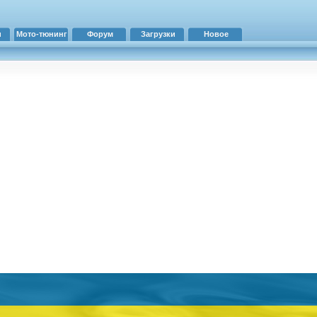
и
Мото-тюнинг
Форум
Загрузки
Новое