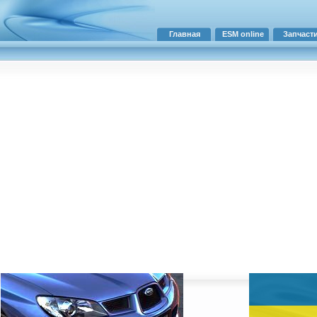
Главная
ESM online
Запчаст