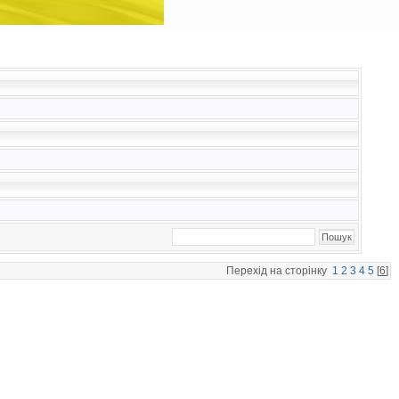
Перехід на сторінку
1
2
3
4
5
[
6
]