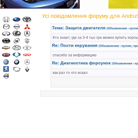
Усі повідомлення форуму для Andru
Тема: Защита двигателя
(
Объявления - куплю
Кто знает, где за 3-4 тыс грн можно купить хор
Re: Пости керування
(
Объявления - куплю, про
спасибо за информацию
Re: Диагностика форсунок
(
Объявления - ку
как раз то что искал