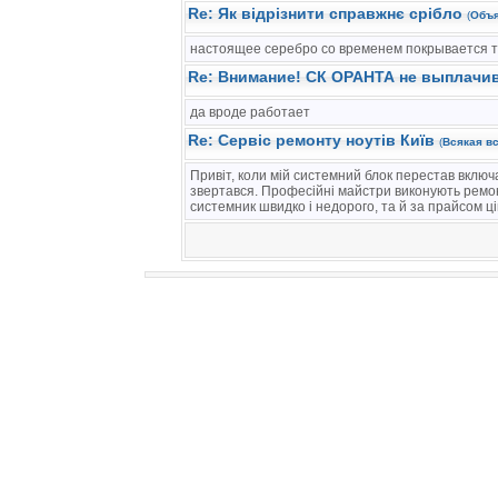
Re: Як відрізнити справжнє срібло
(
Объя
настоящее серебро со временем покрывается 
Re: Внимание! СК ОРАНТА не выплачи
да вроде работает
Re: Сервіс ремонту ноутів Київ
(
Всякая в
Привіт, коли мій системний блок перестав вклю
звертався. Професійні майстри виконують ремонт
системник швидко і недорого, та й за прайсом ц