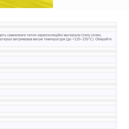
дять самоклеючі тепло-звукоізоляційні матеріали (типу сплен,
матеріал витримував високі температури (до +120–150°C). Обирайте