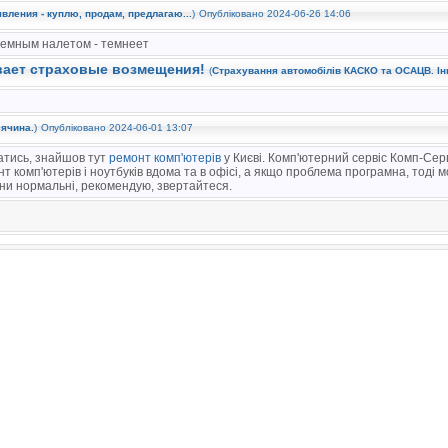
вления - куплю, продам, предлагаю...
)
Опубліковано 2024-06-26 14:06
темным налетом - темнеет
вает страховые возмещения!
(
Страхування автомобілів КАСКО та ОСАЦВ. Ін
сячина.
)
Опубліковано 2024-06-01 13:07
чатись, знайшов тут
ремонт комп'ютерів
у Києві. Комп'ютерний сервіс Комп-Серв
 комп'ютерів і ноутбуків вдома та в офісі, а якщо проблема програмна, тоді 
іни нормальні, рекомендую, звертайтеся.