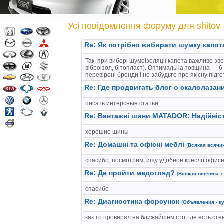
Усі повідомлення форуму для shitov
Re: Як потрібно вибирати шумку капо
Так, при виборі шумоізоляції капота важливо зве
віброізол, бітопласт). Оптимальна товщина — 6
перевірені бренди і не забудьте про якісну під
Re: Где продвигать блог о скалолазан
писать интерсные статьи
Re: Вантажні шини MATADOR: Надійніст
хорошие шины
Re: Домашні та офісні меблі
(
Всякая всячи
спасибо, посмотрим, ищу удобное кресло офис
Re: Де пройти медогляд?
(
Всякая всячина.
)
спасибо
Re: Диагностика форсунок
(
Объявления - ку
как то проверял на ближайшем сто, где есть ст