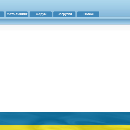
и
Мото-тюнинг
Форум
Загрузки
Новое