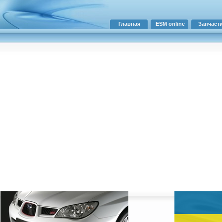
Главная
ESM online
Запчаст