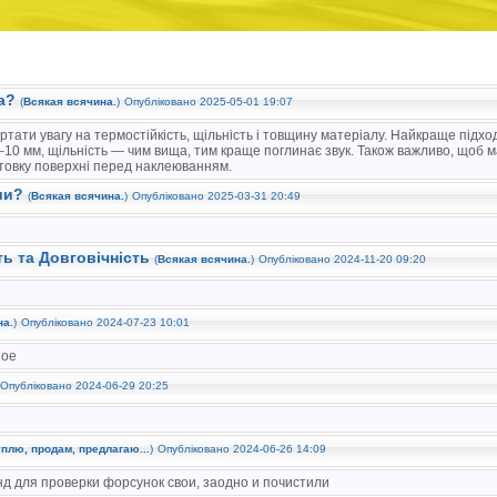
та?
(
Всякая всячина.
)
Опубліковано 2025-05-01 19:07
ртати увагу на термостійкість, щільність і товщину матеріалу. Найкраще підхо
–10 мм, щільність — чим вища, тим краще поглинає звук. Також важливо, щоб 
готовку поверхні перед наклеюванням.
ии?
(
Всякая всячина.
)
Опубліковано 2025-03-31 20:49
ь та Довговічність
(
Всякая всячина.
)
Опубліковано 2024-11-20 09:20
на.
)
Опубліковано 2024-07-23 10:01
ное
Опубліковано 2024-06-29 20:25
плю, продам, предлагаю...
)
Опубліковано 2024-06-26 14:09
енд для проверки форсунок свои, заодно и почистили