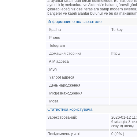
arayanlar tarafından tercih edilmektedir. Bunlar, özenl
aydınlık iç mekanlara ve Akdeniz'e bakan güneşli günl
çıkarabileceğiniz özel teraslara sahip modern evlerdir.
bahçeler ve kapılı alanlar bulunur ve bu da maksimum g
Информация о пользователе
Країна
Turkey
Phone
Telegram
Домашня сторінка
http://
AIM адреса
MSN
Yahoo! адреса
День народження
Місцезнаходження
Мова
Статистика користувача
Зареєстрований:
2026-01-12 11
6 місяців, 3 ти
секунд назад
Повідомлень у чаті:
0 ( 0% )