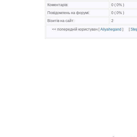
Коментарів:
0 ( 0% )
Повідомлень на форумі:
0 ( 0% )
Візитів на сайт:
2
<< попередній користувач [
Aliyahegand
]
[
Ste