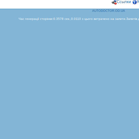
Ссылки
AUTODOCTOR.OD.UA
Час генерації сторінки:0.3578 сек.,0.0110 з цього витрачено на запити.Запитів