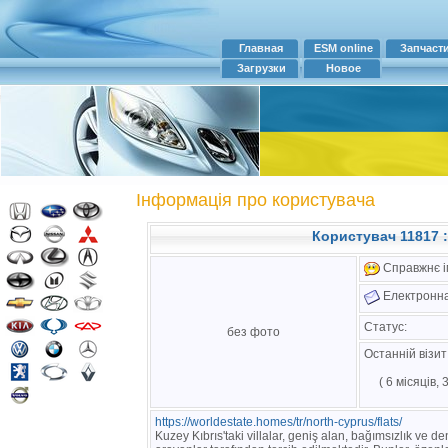
Главная
ESM online
Запчаст
Загрузки
Новое
Інформація про користувача
Користувач 11817 
Справжнє ім
Електронна
Статус:
без фото
Останній візи
( 6 місяців,
https://worldestate.homes/tr/north-cyprus/flats/
Kuzey Kıbrıs'taki villalar, geniş alan, bağımsızlık ve 