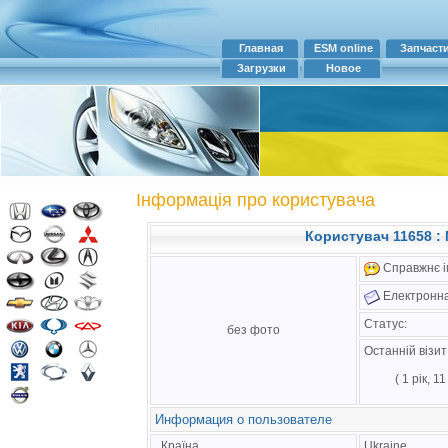
Главная
ESM online
Запчаст
Загрузки
Новое
Інформація про користувача
Користувач 11658 : 
Справжнє ім
Електронна
Статус:
без фото
Останній візи
( 1 рік, 1
Информация о пользователе
Країна
Ukraine