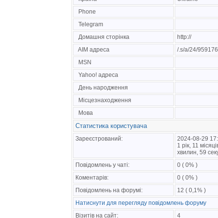
Phone
Telegram
Домашня сторінка
http://
AIM адреса
/.s/a/24/95917
MSN
Yahoo! адреса
День народження
Місцезнаходження
Мова
Статистика користувача
Зареєстрований:
2024-08-29 17
1 рік, 11 місяц
хвилин, 59 сек
Повідомлень у чаті:
0 ( 0% )
Коментарів:
0 ( 0% )
Повідомлень на форумі:
12 ( 0,1% )
Натиснути для перегляду повідомлень форуму
Візитів на сайт:
4