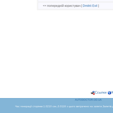
<< попередній користувач [
Dmitrii Evil
]
Ссылки
AUTODOCTOR.OD.UA
Час генерації сторінки:1.0210 сек.,0.0118 з цього витрачено на запити.Запитів