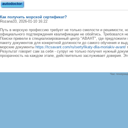
Как получить морской сертификат?
Rozana33, 2026-01-10 16:22
Путь в морскую профессию требует не только смелости и решимости, но 
официального подтверждения квалификации не обойтись. Требовался не
Поиски привели в специализированный центр "АВАНТ", где предложили п
пакету документов для конкретной должности до самого обучения и выд
морские документы
https://tcsavant.com/ru/sertyfikaty-dlia-moriakiv-avant/
Результат говорит сам за себя - супруг не только получил нужный доку
прозрачность на каждом этапе, действительно заслуживает доверия. Э
Час генераці