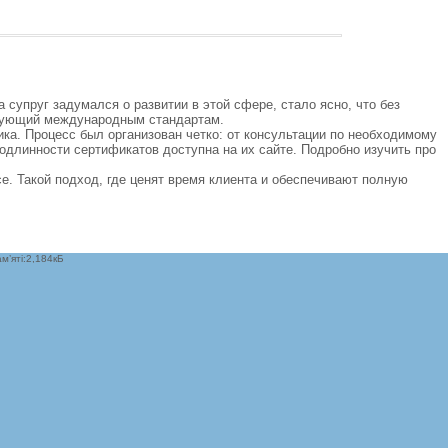
супруг задумался о развитии в этой сфере, стало ясно, что без
твующий международным стандартам.
ка. Процесс был организован четко: от консультации по необходимому
одлинности сертификатов доступна на их сайте. Подробно изучить про
се. Такой подход, где ценят время клиента и обеспечивают полную
м’яті:2,184кБ