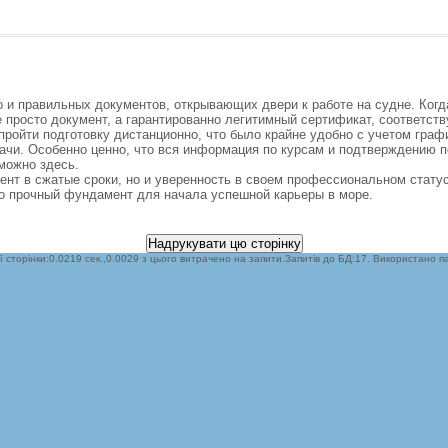
и правильных документов, открывающих двери к работе на судне. Когда 
 просто документ, а гарантированно легитимный сертификат, соответс
ройти подготовку дистанционно, что было крайне удобно с учетом графи
ачи. Особенно ценно, что вся информация по курсам и подтверждению п
можно здесь.
мент в сжатые сроки, но и уверенность в своем профессиональном стату
то прочный фундамент для начала успешной карьеры в море.
ї сторінки:0.0219 сек.,0.0029 з цього витрачено на запити.Запитів до БД:17. Використано па