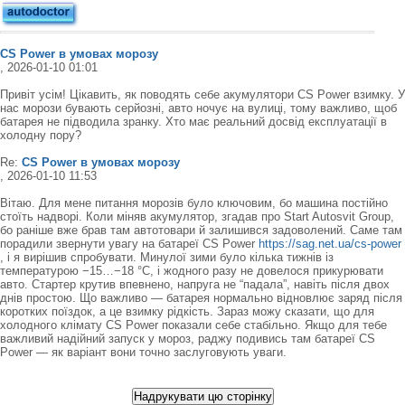
CS Power в умовах морозу
, 2026-01-10 01:01
Привіт усім! Цікавить, як поводять себе акумулятори CS Power взимку. У
нас морози бувають серйозні, авто ночує на вулиці, тому важливо, щоб
батарея не підводила зранку. Хто має реальний досвід експлуатації в
холодну пору?
Re:
CS Power в умовах морозу
, 2026-01-10 11:53
Вітаю. Для мене питання морозів було ключовим, бо машина постійно
стоїть надворі. Коли міняв акумулятор, згадав про Start Autosvit Group,
бо раніше вже брав там автотовари й залишився задоволений. Саме там
порадили звернути увагу на батареї CS Power
https://sag.net.ua/cs-power
, і я вирішив спробувати. Минулої зими було кілька тижнів із
температурою −15…−18 °C, і жодного разу не довелося прикурювати
авто. Стартер крутив впевнено, напруга не “падала”, навіть після двох
днів простою. Що важливо — батарея нормально відновлює заряд після
коротких поїздок, а це взимку рідкість. Зараз можу сказати, що для
холодного клімату CS Power показали себе стабільно. Якщо для тебе
важливий надійний запуск у мороз, раджу подивись там батареї CS
Power — як варіант вони точно заслуговують уваги.