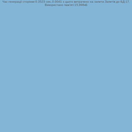
Час генерації сторінки:0.3523 сек.,0.0041 з цього витрачено на запити.Запитів до БД:17.
Використано пам’яті:15,998кБ