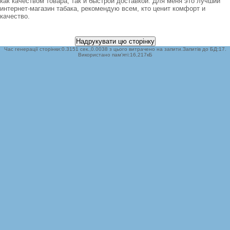
как качеством товара, так и быстрой доставкой. Для меня это лучший
интернет-магазин табака, рекомендую всем, кто ценит комфорт и
качество.
Час генерації сторінки:0.3151 сек.,0.0038 з цього витрачено на запити.Запитів до БД:17.
Використано пам’яті:16,217кБ