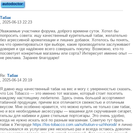
Табак
, 2025-06-13 22:23
Уважаемые участники форума, доброго времени суток. Хотел бы
попросить совета: ищу качественный курительный табак, желательно
без агрессивной ароматизации и лишних добавок. Хотелось бы понять,
на что ориентироваться при выборе, какие производители заслуживают
доверия и где надёжнее всего совершать покупку. Возможно, кто-то
посоветует конкретные магазины или сорта? Интересует именно опыт —
не реклама. Заранее благодарю!
Re:
Табак
, 2025-06-14 20:19
Я давно ищу качественный табак на вес и могу с уверенностью сказать,
что Los Tobacco — это именно тот магазин, который стоит посетить
каждому настоящему любителю. Здесь очень большой ассортимент
табачной продукции, причем все отличается свежестью и отличным
вкусом. Мне особенно нравится, что можно купить не только сам табак,
но и все необходимые аксессуары — машинки для скручивания сигарет,
гильзы для набивки и даже стильные портсигары. Это очень удобно,
когда не нужно искать всё по разным магазинам. Советую тут брать
табак в Ужгороде
https://los-tobacco.com.ua/ru/tiutiun-v-uzhhorodi/
я лично
пользовался их услугами уже несколько раз и всегда остаюсь доволен