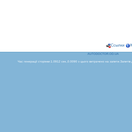
Ссылки
AUTODOCTOR.OD.UA
Час генерації сторінки:1.0912 сек.,0.0090 з цього витрачено на запити.Запитів