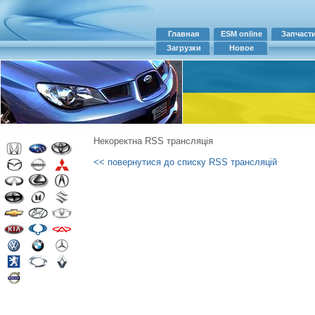
Главная
ESM online
Запчаст
Загрузки
Новое
Некоректна RSS трансляція
<< повернутися до списку RSS трансляцій