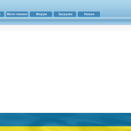
и
Мото-тюнинг
Форум
Загрузки
Новое