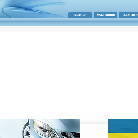
Главная
ESM online
Запчаст