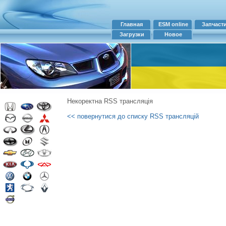
Главная
ESM online
Запчаст
Загрузки
Новое
Некоректна RSS трансляція
<< повернутися до списку RSS трансляцій