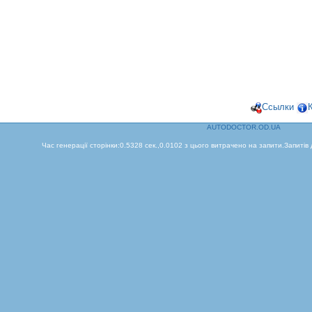
Ссылки
AUTODOCTOR.OD.UA
Час генерації сторінки:0.5328 сек.,0.0102 з цього витрачено на запити.Запитів