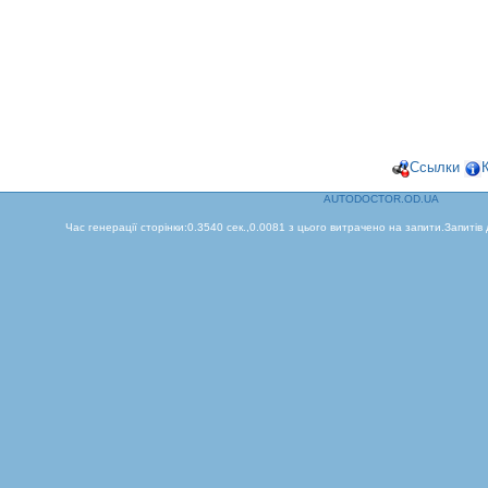
Ссылки
AUTODOCTOR.OD.UA
Час генерації сторінки:0.3540 сек.,0.0081 з цього витрачено на запити.Запитів