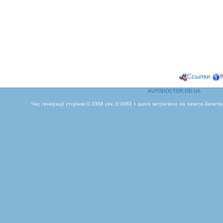
Ссылки
AUTODOCTOR.OD.UA
Час генерації сторінки:0.0308 сек.,0.0083 з цього витрачено на запити.Запитів