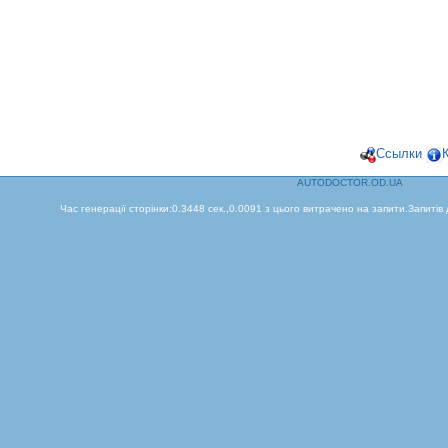
Ссылки
AUTODOCTOR.OD.UA
Час генерації сторінки:0.3448 сек.,0.0091 з цього витрачено на запити.Запитів