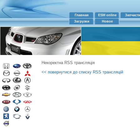
Главная
ESM online
Запчаст
Загрузки
Новое
Некоректна RSS трансляція
<< повернутися до списку RSS трансляцій