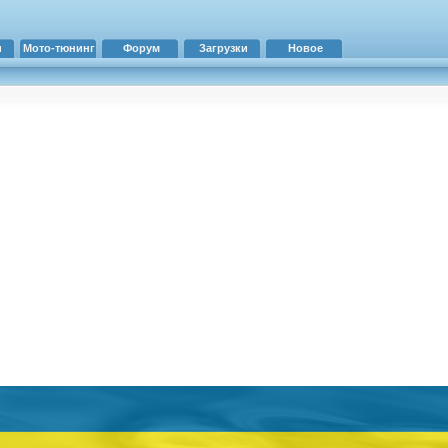
и
Мото-тюнинг
Форум
Загрузки
Новое