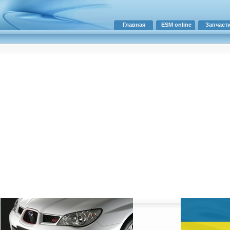
Главная
ESM online
Запчаст