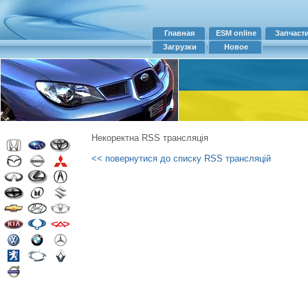
Главная
ESM online
Запчаст
Загрузки
Новое
Некоректна RSS трансляція
<< повернутися до списку RSS трансляцій