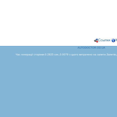
Ссылки
AUTODOCTOR.OD.UA
Час генерації сторінки:0.2825 сек.,0.0079 з цього витрачено на запити.Запитів