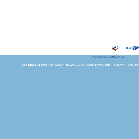
Ссылки
AUTODOCTOR.OD.UA
Час генерації сторінки:0.0374 сек.,0.0088 з цього витрачено на запити.Запитів