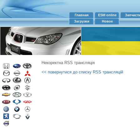
Главная
ESM online
Запчаст
Загрузки
Новое
Некоректна RSS трансляція
<< повернутися до списку RSS трансляцій