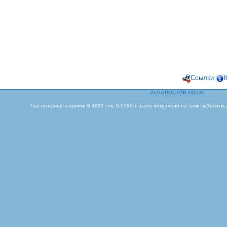
Ссылки
AUTODOCTOR.OD.UA
Час генерації сторінки:0.4832 сек.,0.0080 з цього витрачено на запити.Запитів