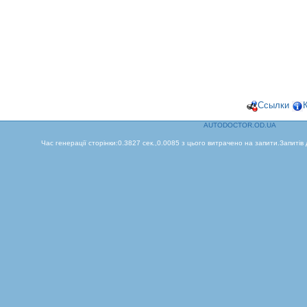
Ссылки
AUTODOCTOR.OD.UA
Час генерації сторінки:0.3827 сек.,0.0085 з цього витрачено на запити.Запитів