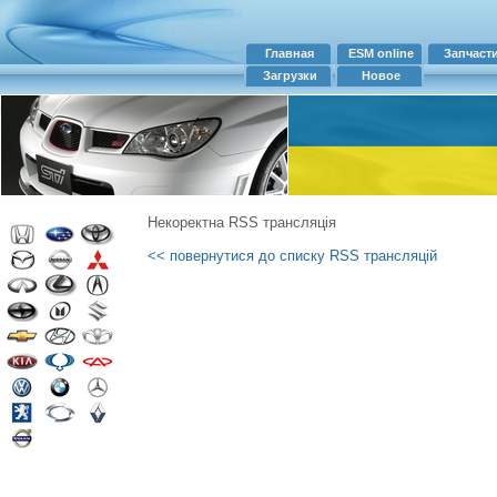
Главная
ESM online
Запчаст
Загрузки
Новое
Некоректна RSS трансляція
<< повернутися до списку RSS трансляцій