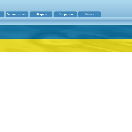
и
Мото-тюнинг
Форум
Загрузки
Новое