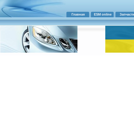
Главная
ESM online
Запчаст