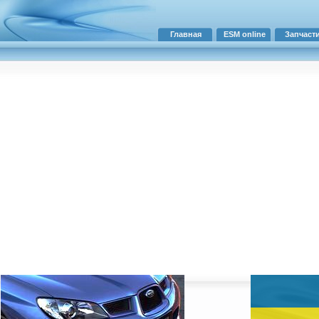
Главная
ESM online
Запчаст