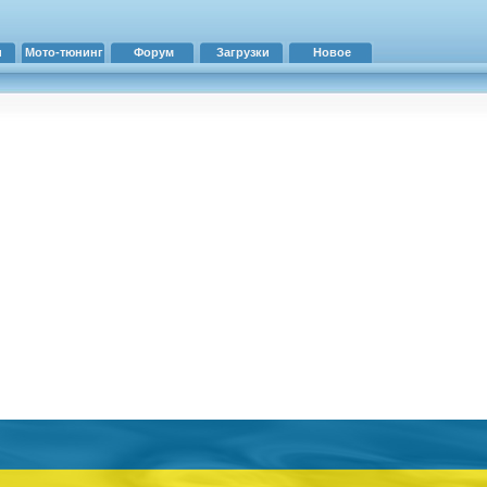
и
Мото-тюнинг
Форум
Загрузки
Новое