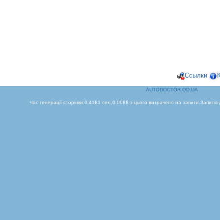
Ссылки
AUTODOCTOR.OD.UA
Час генерації сторінки:0.4181 сек.,0.0088 з цього витрачено на запити.Запитів