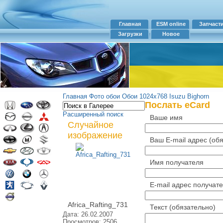
Главная
ESM online
Запчаст
Загрузки
Новое
Главная
Фото обои
Обои 1024х768
Isuzu Bighorn
Послать eCard
Расширенный поиск
Ваше имя
Случайное
изображение
Ваш E-mail адрес
(об
Имя получателя
Е-mail адрес получат
Africa_Rafting_731
Текст
(обязательно)
Дата: 26.02.2007
Просмотров: 2506