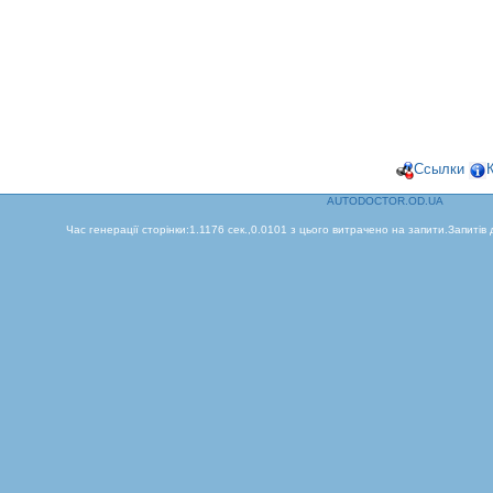
Ссылки
AUTODOCTOR.OD.UA
Час генерації сторінки:1.1176 сек.,0.0101 з цього витрачено на запити.Запитів