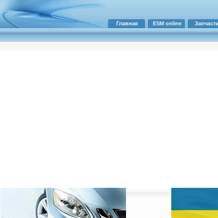
Главная
ESM online
Запчаст