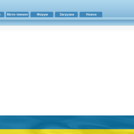
и
Мото-тюнинг
Форум
Загрузки
Новое