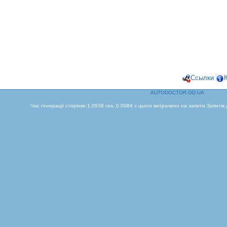
Ссылки
AUTODOCTOR.OD.UA
Час генерації сторінки:1.0938 сек.,0.0084 з цього витрачено на запити.Запитів