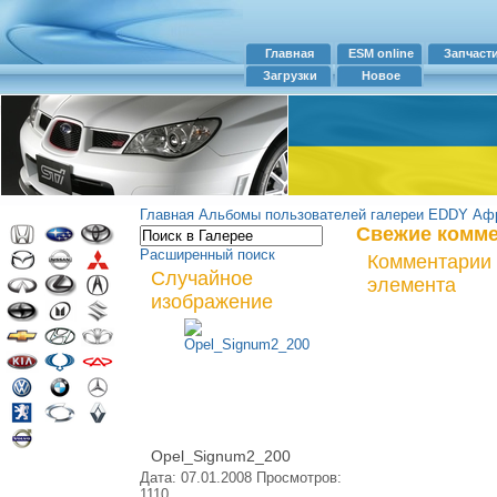
Главная
ESM online
Запчаст
Загрузки
Новое
Главная
Альбомы пользователей галереи
EDDY
Афр
Свежие комм
Расширенный поиск
Комментарии 
Случайное
элемента
изображение
Opel_Signum2_200
Дата: 07.01.2008
Просмотров:
1110