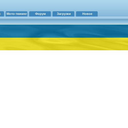
и
Мото-тюнинг
Форум
Загрузки
Новое