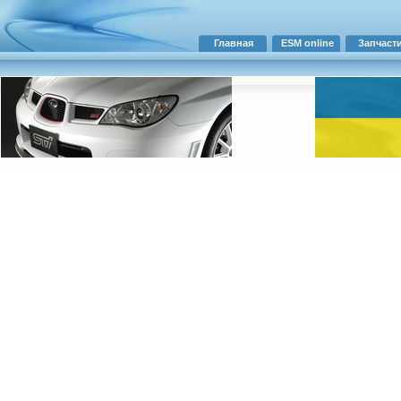
Главная
ESM online
Запчаст