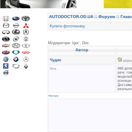
AUTODOCTOR.OD.UA
::
Форуми
:: Глав
Купити фототехніку
Модератори: Igor`, Doc.
Автор
Чудик
2026-0
Мій досв
Гість
речі, то
моделей,
різницю
Доставка
реальнос
Нагору