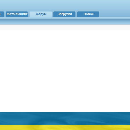
и
Мото-тюнинг
Форум
Загрузки
Новое