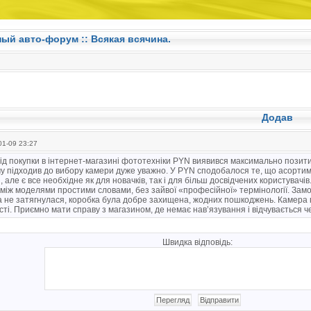
ный авто-форум ::
Всякая всячина.
Додав
1-09 23:27
ід покупки в інтернет-магазині фототехніки PYN виявився максимально пози
му підходив до вибору камери дуже уважно. У PYN сподобалося те, що асорти
 але є все необхідне як для новачків, так і для більш досвідчених користувачі
 між моделями простими словами, без зайвої «професійної» термінології. За
 не затягнулася, коробка була добре захищена, жодних пошкоджень. Камера п
ті. Приємно мати справу з магазином, де немає нав’язування і відчувається че
Швидка відповідь: