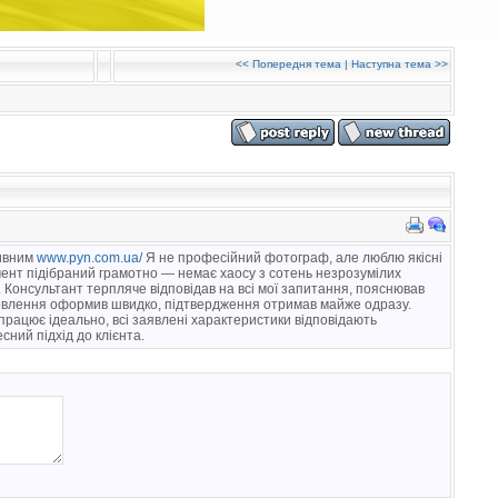
<<
Попередня тема
|
Наступна тема
>>
тивним
www.pyn.com.ua/
Я не професійний фотограф, але люблю якісні
мент підібраний грамотно — немає хаосу з сотень незрозумілих
в. Консультант терпляче відповідав на всі мої запитання, пояснював
мовлення оформив швидко, підтвердження отримав майже одразу.
рацює ідеально, всі заявлені характеристики відповідають
сний підхід до клієнта.