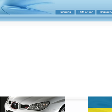
Главная
ESM online
Запчаст