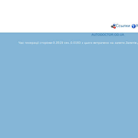
Ссылки
AUTODOCTOR.OD.UA
Час генерації сторінки:0.3519 сек.,0.0193 з цього витрачено на запити.Запитів