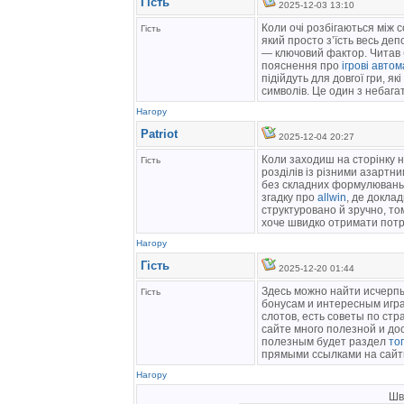
Гість
2025-12-03 13:10
Коли очі розбігаються між с
Гість
який просто з’їсть весь деп
— ключовий фактор. Читав б
пояснення про
ігрові авто
підійдуть для довгої гри, я
символів. Це один з небага
Нагору
Patriot
2025-12-04 20:27
Коли заходиш на сторінку н
Гість
розділів із різними азартн
без складних формулювань, 
згадку про
allwin
, де докла
структуровано й зручно, то
хоче швидко отримати потрі
Нагору
Гість
2025-12-20 01:44
Здесь можно найти исчерп
Гість
бонусам и интересным игр
слотов, есть советы по ст
сайте много полезной и до
полезным будет раздел
то
прямыми ссылками на сайт
Нагору
Шв