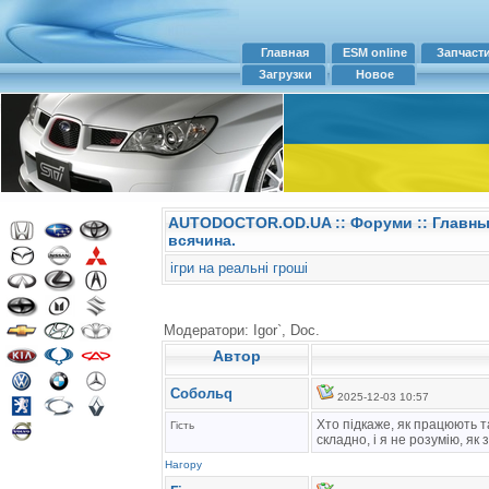
Главная
ESM online
Запчаст
Загрузки
Новое
AUTODOCTOR.OD.UA
::
Форуми
:: Главн
всячина.
ігри на реальні гроші
Модератори: Igor`, Doc.
Автор
Собольq
2025-12-03 10:57
Хто підкаже, як працюють т
Гість
складно, і я не розумію, як
Нагору