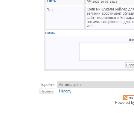
Гість
2025-10-03 13:13
Коли ми шукали бойлер для 
Гість
великий асортимент облад
сайті, порівнювати їхні ха
оптимальне рішення для на
час.
Нагору
Шв
Перейти:
Нагору
Powered 