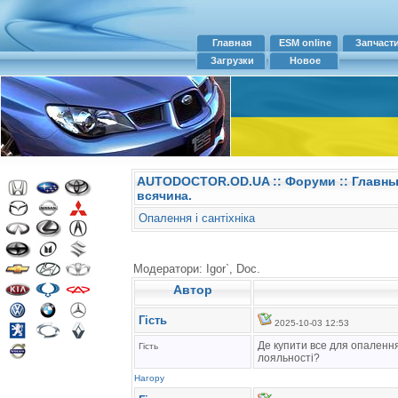
Главная
ESM online
Запчаст
Загрузки
Новое
AUTODOCTOR.OD.UA
::
Форуми
:: Главн
всячина.
Опалення і сантіхніка
Модератори: Igor`, Doc.
Автор
Гість
2025-10-03 12:53
Де купити все для опалення 
Гість
лояльності?
Нагору