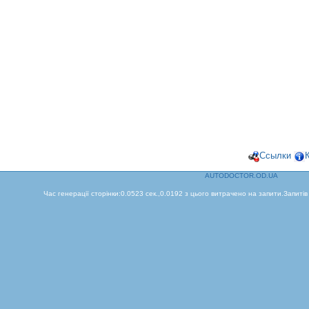
Ссылки
AUTODOCTOR.OD.UA
Час генерації сторінки:0.0523 сек.,0.0192 з цього витрачено на запити.Запитів