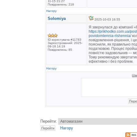
11-15 21:27
Повідомлень: 218
Нагору
Solomiya
2025-10-03 16:55
Я звернулася до компанії 
https://prikhodko.com.ua/po
povidomlennia-rishennia/
кол
ID користувача #11783
повідомлення-рішення, і це
Зареєстрований: 2025-
пояснили, як правильно под
09-18 14:19
податковою. Процес пройшов
Повідомлень: 85
повністю задовольнив — мої
Тому рекомендую звертатис
ефективно і без проблем.
Нагору
Шв
Перейти:
Нагору