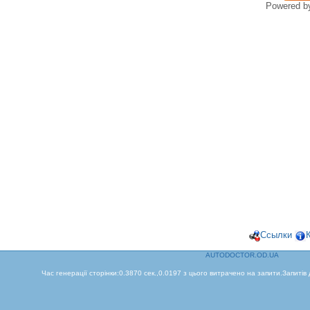
Powered 
Ссылки
AUTODOCTOR.OD.UA
Час генерації сторінки:0.3870 сек.,0.0197 з цього витрачено на запити.Запитів