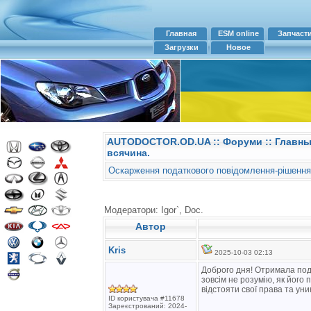
Главная
ESM online
Запчаст
Загрузки
Новое
AUTODOCTOR.OD.UA
::
Форуми
:: Главн
всячина.
Оскарження податкового повідомлення-рішення
Модератори: Igor`, Doc.
Автор
Kris
2025-10-03 02:13
Доброго дня! Отримала пода
зовсім не розумію, як його
відстояти свої права та ун
ID користувача #11678
Зареєстрований: 2024-