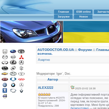
Главная
ESM online
Запчаст
Загрузки
Новое
AUTODOCTOR.OD.UA
::
Форуми
:: Главн
всячина.
Азартно
Модератори: Igor`, Doc.
Автор
ALEX2222
2025-10-02 18:38
Дуже інформативний портал,
ID користувача #11675
оглядах чітко пояснено, які
Зареєстрований: 2024-
перед тим, як почати грати.
11-07 17:41
карткових ігор. Мені було ц
Повідомлень: 298
безкоштовно
— це чудова м