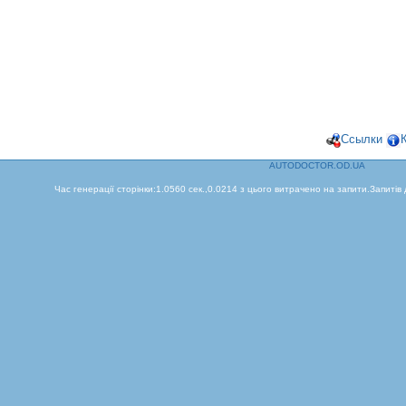
Ссылки
AUTODOCTOR.OD.UA
Час генерації сторінки:1.0560 сек.,0.0214 з цього витрачено на запити.Запитів