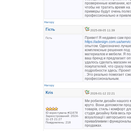
проверенные компании, ко
чтобы не тратить время н
примеры будут очень полез
профессионально и привле
Нагору
Гість
2025-09-05 11:39
Привет! Я недавно сам про
Гість
https://adesign.com.ua/servi
опытом. Однозначно лучше
комплексные решения под 
материалов и мебели. Я по
ваш бренд и предлагает о
удалось сделать магазин н
покупателей, что сразу по
подробности здесь: Проек
. Это реально помогает сэк
профессиональным.
Нагору
Kris
2026-01-12 22:21
Ми робили дизайн нашого ма
круто. Вони допомогли прод
товарів, стиль і комфорт дл
ID користувача #11678
студія дизайну Київ весь пр
Зареєстрований: 2024-
візуалізації і авторського 
11-15 21:27
привабливим і функціональн
Повідомлень: 218
продажах.