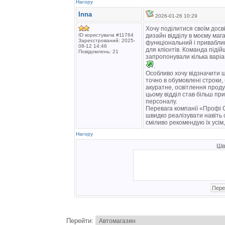
Нагору
Inna
2026-01-26 10:29
Хочу поділитися своїм досв
ID користувача #11764
дизайн відділу в моєму маг
Зареєстрований: 2025-
функціональний і привабли
08-12 14:46
для клієнтів. Команда піді
Повідомлень: 21
запропонували кілька варі
.
Особливо хочу відзначити 
точно в обумовлені строки, 
акуратне, освітлення проду
цьому відділ став більш пр
персоналу.
Перевага компанії «Профі С
швидко реалізувати навіть 
сміливо рекомендую їх усім
Нагору
Шв
Перейти: