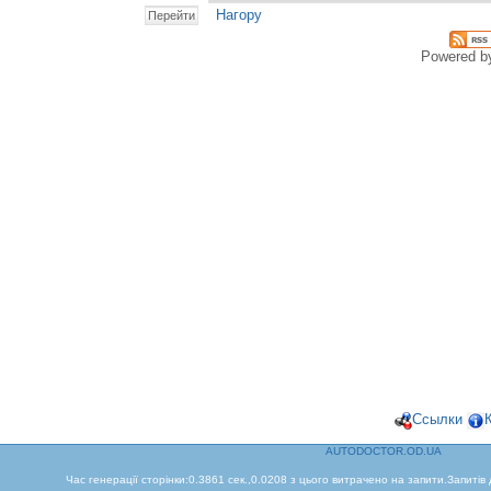
Нагору
Powered 
Ссылки
AUTODOCTOR.OD.UA
Час генерації сторінки:0.3861 сек.,0.0208 з цього витрачено на запити.Запитів