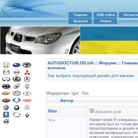
Главная
ESM online
Запчаст
Загрузки
Новое
AUTODOCTOR.OD.UA
::
Форуми
:: Главн
всячина.
Как выбрать подходящий дизайн для магазин
Модератори: Igor`, Doc.
Автор
Biba
2025-09-05 11:38
Привет всем! Я собираюсь 
Гість
интерьер был не только кр
проектирование и дизайн 
желание возвращаться. Но 
освещение, зонирование пр