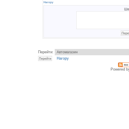
Нагору
Шв
Перейти:
Нагору
Powered 