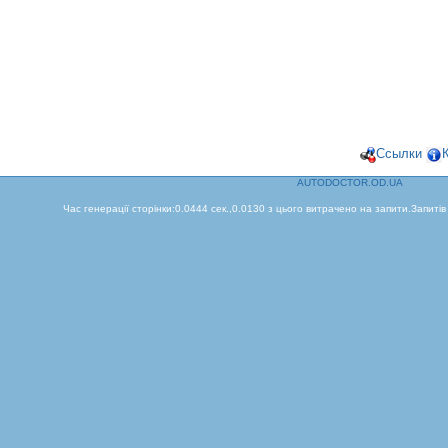
Ссылки
AUTODOCTOR.OD.UA
Час генерації сторінки:0.0444 сек.,0.0130 з цього витрачено на запити.Запитів