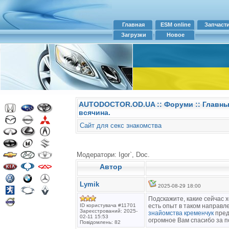
Главная
ESM online
Запчаст
Загрузки
Новое
AUTODOCTOR.OD.UA
::
Форуми
:: Главн
всячина.
Сайт для секс знакомства
Модератори: Igor`, Doc.
Автор
Lymik
2025-08-29 18:00
Подскажите, какие сейчас 
ID користувача #11701
есть опыт в таком направл
Зареєстрований: 2025-
знайомства кременчук
пред
02-11 15:53
огромное Вам спасибо за п
Повідомлень: 82