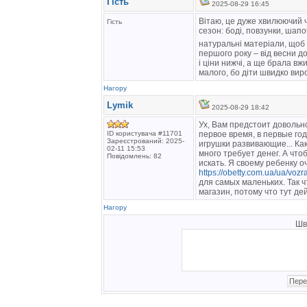
Гість
2025-08-29 16:45
Вітаю, це дуже хвилюючий ч
Гість
сезон: боді, повзунки, шапо
натуральні матеріали, щоб
першого року – від весни д
і ціни нижчі, а ще брала в
малого, бо діти швидко вир
Нагору
Lymik
2025-08-29 18:42
Ух, Вам предстоит довольно
ID користувача #11701
первое время, в первые го
Зареєстрований: 2025-
игрушки развивающие... Как
02-11 15:53
много требует денег. А что
Повідомлень: 82
искать. Я своему ребенку 
https://obetty.com.ua/ua/vozr
для самых маленьких. Так ч
магазин, потому что тут де
Нагору
Шв