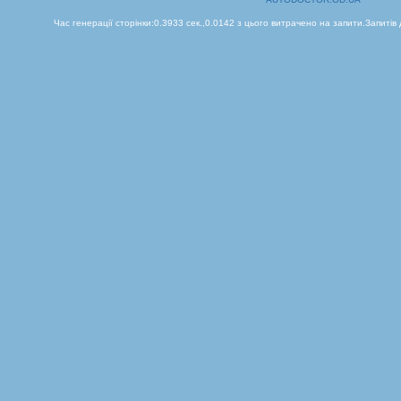
Час генерації сторінки:0.3933 сек.,0.0142 з цього витрачено на запити.Запитів