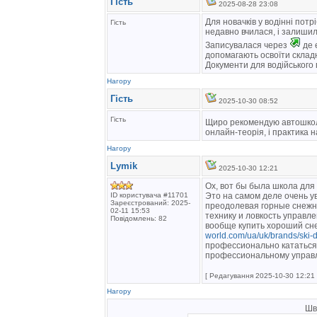
Гість
2025-08-28 23:08
Для новачків у водінні пот
Гість
недавно вчилася, і залишил
Записувалася через
де 
допомагають освоїти складн
Документи для водійського 
Нагору
Гість
2025-10-30 08:52
Гість
Щиро рекомендую автошк
онлайн-теорія, і практика н
Нагору
Lymik
2025-10-30 12:21
Ох, вот бы была школа для 
ID користувача #11701
Это на самом деле очень ув
Зареєстрований: 2025-
преодолевая горные снежн
02-11 15:53
технику и ловкость управле
Повідомлень: 82
вообще купить хороший сн
world.com/ua/uk/brands/ski-
профессионально кататься 
профессиональному управ
[ Редагування 2025-10-30 12:21 
Нагору
Шв