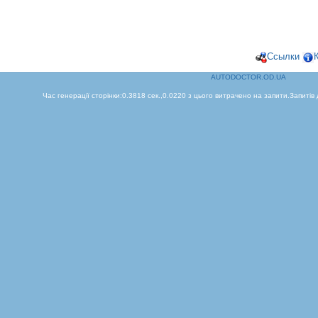
Ссылки
AUTODOCTOR.OD.UA
Час генерації сторінки:0.3818 сек.,0.0220 з цього витрачено на запити.Запитів