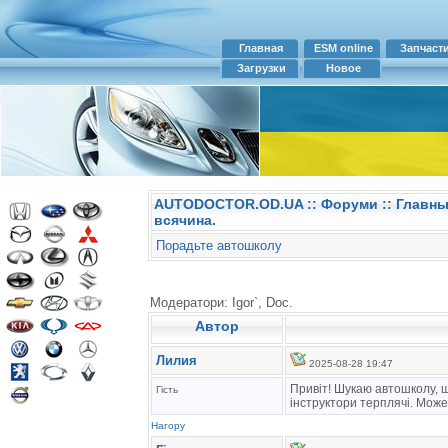
Главная
ESM online
Запчаст
Загрузки
Новое
AUTODOCTOR.OD.UA
::
Форуми
:: Главн
всячина.
Порадьте автошколу
Модератори: Igor`, Doc.
Автор
Лилия
2025-08-28 19:47
Привіт! Шукаю автошколу, щ
Гість
інструктори терплячі. Мож
Нагору