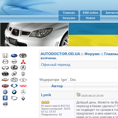
Главная
ESM online
Запчаст
Загрузки
Новое
AUTODOCTOR.OD.UA
::
Форуми
:: Главн
всячина.
Офисный переезд
Модератори: Igor`, Doc.
Автор
Lymik
2025-08-23 20:05
Добрый день. Можете ли В
ID користувача #11701
переезд в Киеве сделать? 
Зареєстрований: 2025-
не подведет по срокам в т
02-11 15:53
предлагают и мне кажется, 
Повідомлень: 82
какие есть еще наводки в 