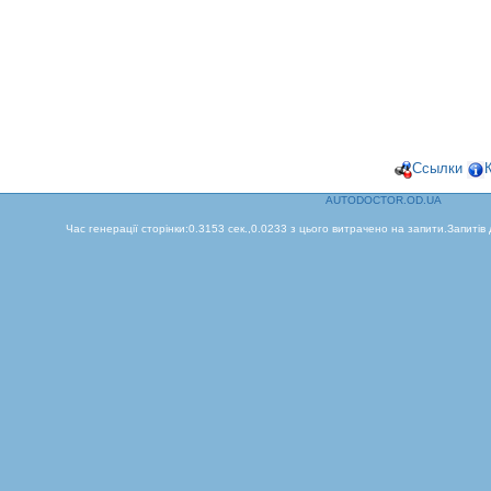
Ссылки
AUTODOCTOR.OD.UA
Час генерації сторінки:0.3153 сек.,0.0233 з цього витрачено на запити.Запитів