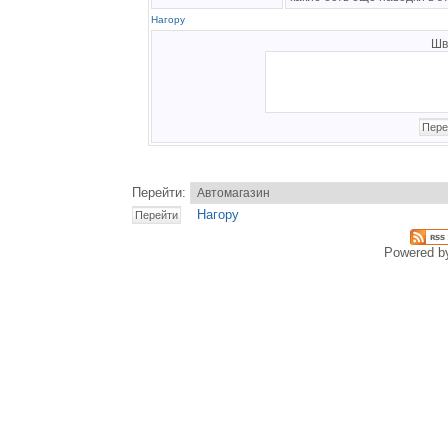
Нагору
Шв
Перейти:
Нагору
Powered 