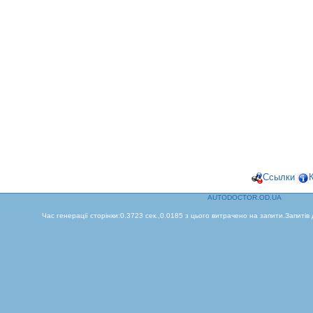
Ссылки
AUTODOCTOR.OD.UA
Час генерації сторінки:0.3723 сек.,0.0185 з цього витрачено на запити.Запитів