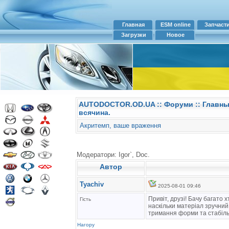
Главная
ESM online
Запчаст
Загрузки
Новое
AUTODOCTOR.OD.UA
::
Форуми
:: Главн
всячина.
Акритемп, ваше враження
Модератори: Igor`, Doc.
Автор
Tyachiv
2025-08-01 09:46
Привіт, друзі! Бачу багато
Гість
наскільки матеріал зручний
тримання форми та стабільн
Нагору