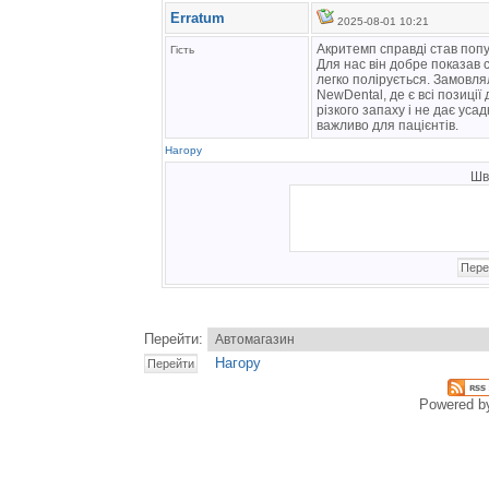
Erratum
2025-08-01 10:21
Акритемп справді став попу
Гість
Для нас він добре показав 
легко полірується. Замовл
NewDental, де є всі позиці
різкого запаху і не дає уса
важливо для пацієнтів.
Нагору
Шв
Перейти:
Нагору
Powered 