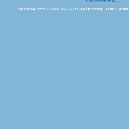
AUTODOCTOR.OD.UA
Час генерації сторінки:0.0451 сек.,0.0126 з цього витрачено на запити.Запитів