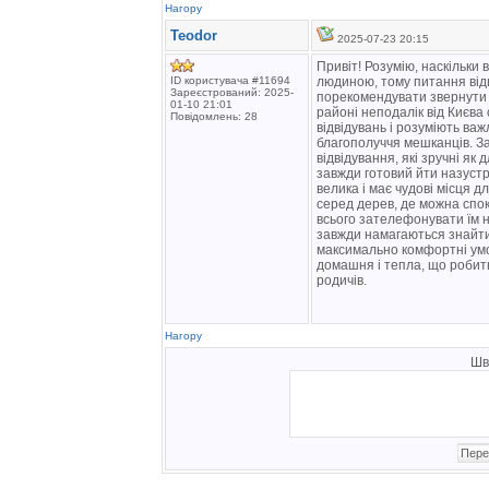
Нагору
Teodor
2025-07-23 20:15
Привіт! Розумію, наскільки
ID користувача #11694
людиною, тому питання відв
Зареєстрований: 2025-
порекомендувати звернути у
01-10 21:01
районі неподалік від Києва
Повідомлень: 28
відвідувань і розуміють важ
благополуччя мешканців. З
відвідування, які зручні як 
завжди готовий йти назустр
велика і має чудові місця 
серед дерев, де можна спок
всього зателефонувати їм н
завжди намагаються знайти 
максимально комфортні умо
домашня і тепла, що робить
родичів.
Нагору
Шв