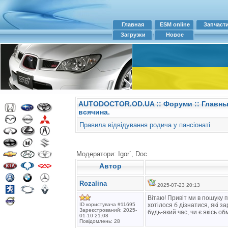
Главная
ESM online
Запчаст
Загрузки
Новое
AUTODOCTOR.OD.UA
::
Форуми
:: Главн
всячина.
Правила відвідування родича у пансіонаті
Модератори: Igor`, Doc.
Автор
Rozalina
2025-07-23 20:13
Вітаю! Привіт ми в пошуку 
ID користувача #11695
хотілося б дізнатися, які 
Зареєстрований: 2025-
будь-який час, чи є якісь 
01-10 21:08
Повідомлень: 28