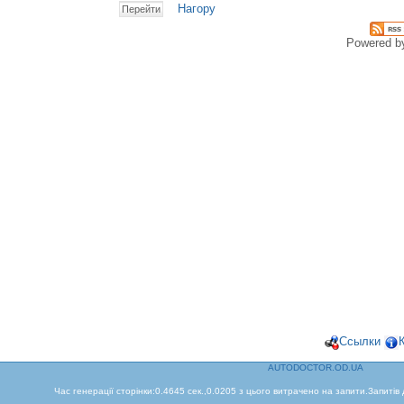
Нагору
Powered 
Ссылки
AUTODOCTOR.OD.UA
Час генерації сторінки:0.4645 сек.,0.0205 з цього витрачено на запити.Запитів