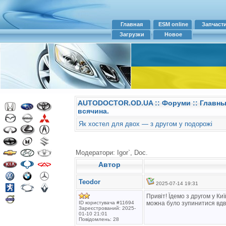
Главная
ESM online
Запчаст
Загрузки
Новое
AUTODOCTOR.OD.UA
::
Форуми
:: Главн
всячина.
Як хостел для двох — з другом у подорожі
Модератори: Igor`, Doc.
Автор
Teodor
2025-07-14 19:31
Привіт! Їдемо з другом у К
ID користувача #11694
можна було зупинитися вдво
Зареєстрований: 2025-
01-10 21:01
Повідомлень: 28