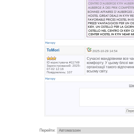
Нагору
ToMori
2025-10-29 14:54
Сучасні мандрівники все ч
ID користувача #11749
комфорту. У цьому блозі ми
Зареєстрований: 2025-
організації такого відпочи
07-02 12:16
всьому світу.
Повідомлень: 107
Нагору
Шв
Перейти: