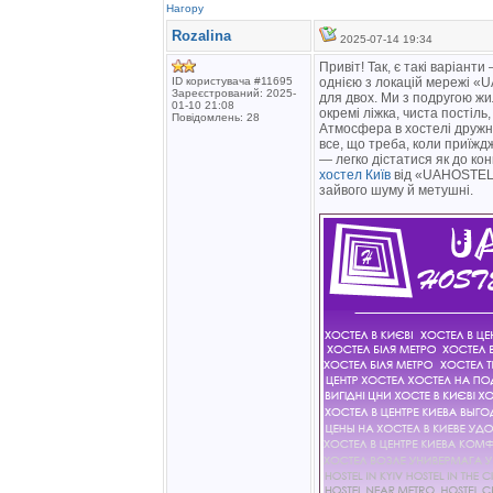
Нагору
Rozalina
2025-07-14 19:34
Привіт! Так, є такі варіант
ID користувача #11695
однією з локацій мережі «
Зареєстрований: 2025-
для двох. Ми з подругою жил
01-10 21:08
окремі ліжка, чиста постіль
Повідомлень: 28
Атмосфера в хостелі дружня,
все, що треба, коли приїж
— легко дістатися як до кон
хостел Київ
від «UAHOSTEL»
зайвого шуму й метушні.