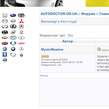
AUTODOCTOR.OD.UA
::
Форуми
:: Глав
Вентиляції в б'юті-студії
Модератори: Igor`, Doc.
Автор
MysticMeadow
2025-0
Шукали п
ID користувача #11641
через ве
Зареєстрований: 2024-05-21 10:09
каталог
Повідомлень: 111
плюс дію
встановл
Нагору