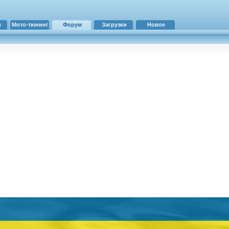
и
Мото-тюнинг
Форум
Загрузки
Новое