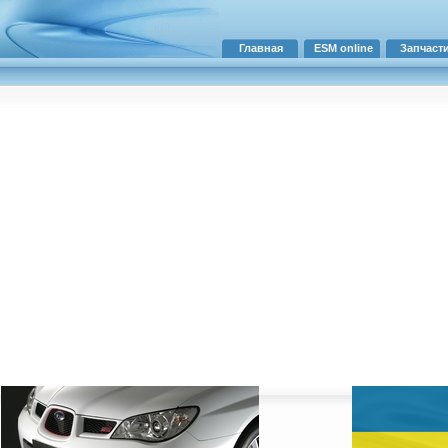
Главная
ESM online
Запчаст