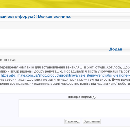
ный авто-форум ::
Всякая всячина.
Додав
6-10 11:48
еревірену компанію для встановлення вентиляції в б'юті-студії. Хотілось, щоб
ликий вибір рішень і добру репутацію. Порадували чіткість у комунікації та ро
у
https://it-climate.com.ua/shop/product/proektirovanie-sistemy-ventiliatsii-v-salone-
ть сезонні акції. Доставка не затягнулася, монтаж — теж на висоті. Дуже важ
ення все працює як годинник, в залі комфортно навіть під час активної робот
Швидка відповідь: