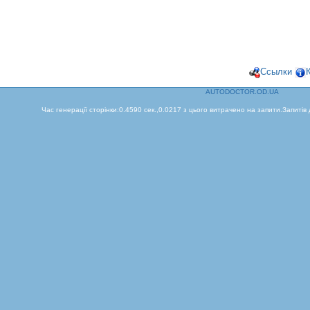
Ссылки
AUTODOCTOR.OD.UA
Час генерації сторінки:0.4590 сек.,0.0217 з цього витрачено на запити.Запитів