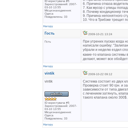
ID користувача #5
6. Причина отказа водител
Зареєстрований: 2007-
03-10 13:55
7. Как мусор с улицы попад
Місцезнаходження:
8. Почему кондиционер теч
Одеса
9. Причина непонятного ст
Повідомлень: 33
10. Что в Трибэке трещит п
Нагору
Гость
2009-10-21 13:24
При утрених пусках когда н
Гість
написали ошибку: "Залипани
убрали и неделю ездил спо
какие-то клапана системы в
делают, может все обойдет
Нагору
vintik
2009-10-22 09:12
vintik
Система состоит из двух к
Проверка стоит 90 грн. и з
зависимости от типа двига
с лечением затянуть, клап
такого клапана около 300$.
ID користувача #5
Зареєстрований: 2007-
03-10 13:55
Місцезнаходження:
Одеса
Повідомлень: 33
Нагору