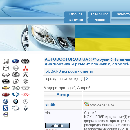
Главная
ESM online
Запчаст
Загрузки
Новое
AUTODOCTOR.OD.UA
::
Форуми
:: Главн
диагностика и ремонт японских, европей
SUBARU вопросы - ответы.
Перехід на сторінку
[
1
]
2
Модератори: Igor`, Андрей
Автор
vintik
2009-06-08 19:50
vintik
Свечи?
NGK ILFR6B иридиевые(I) с
формой изолятора и центр
распределённого(DIS) заж
газораспределения (VVTI).