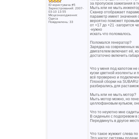
за пропусков зажигания в 
ID користувача #5
Мыть или не мыть инжекто
Зареєстрований: 2007-
03-10 13:55
Сканер отображает парамет
Місцезнаходження:
параметр имеет значения от
Одеса
вероятно поможет промывка 
Повідомлень: 33
от +17 до +21 -загорится ч
-нужно
искать что поломалось.
Поломался генератор?
Зарядка на современных м
двигателем включает её, к
достаточно включить габар
Что у меня под капотом не
куски цветной изоленты и 
всё проверено и подключен
Плохой сборки на SUBARU 
разбирались для растамож
Мыть или не мыть мотор?
Мыть мотор можно, но гене
целлофановым кульком, они
Что то неуютно мне садить
В сиденьях с подогревом в 
Передвинуть в другое мест
Что такое жужжит слева по
Это насос системы подачи в