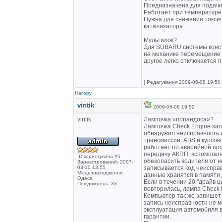
Предназначена для подачи 
Работает при температуре д
Нужна для снижения токсич
катализатора.
Мультилок?
Для SUBARU системы конст
на механике перемещение р
другое легко отключается 
[ Редагування 2009-06-08 19:50 
Нагору
vintik
2009-06-08 19:52
vintik
Лампочка «попандоса»?
Лампочка Check Engine заг
обнаружил неисправность и
трансмиссии, ABS и курсово
работает по аварийной пр
передачу АКПП, вспомогат
ID користувача #5
обезопасить водителя от н
Зареєстрований: 2007-
03-10 13:55
записывается код неисправ
Місцезнаходження:
данные хранятся в памяти 
Одеса
Если в течении 20 "драйв ц
Повідомлень: 33
повторилась, лампа Check 
Компьютер так же запишет 
запись неисправности не м
эксплуатация автомобиля в
гарантии.