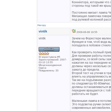
Коннектора, которыми что 
стороны под такой же крыш
Постоянно мигает лампа Ч
Мигающая лампочка говорит
под рулевой колонкой расс
Нагору
vintik
2009-06-08 19:55
vintik
Зачем на Форестере мален
Функция в том, чтоб вода 
попадала в лобовое стекло
Как проверить полный при
Для проверки работы полн
ID користувача #5
домкраты, со всей силы заж
Зареєстрований: 2007-
03-10 13:55
нажатия на газ передние ко
Місцезнаходження:
должны через несколько се
Одеса
зажата до предела.
Повідомлень: 33
Второй тест на утечки в т
влиять на управляемость 
Так же на подъёмнике разг
по спидометру 60-80км/час
должны останавливаться вм
передние вращаются с той 
работать не будет.
Маленькая лампа в потолк
Это подсветка ручки селек
современных автомобилях.