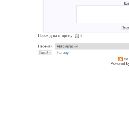
Шв
Перехід на сторінку
[
1
]
2
Перейти:
Нагору
Powered 