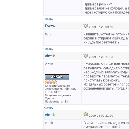
Примёрз ручник?
Примерзают не колодки, а т
через которую она попадае
Нагору
Гость
2009-07-20 09:50
извините, хотел бы уточнит
Гість
сервисе стирают ошибку, а 
нибудь посоветуете ?
Нагору
vintik
2009-07-20 21:03
vintik
Стирание ошибки или "пога
результаты самодиагностик
необходимо записать коды
проверить параметры текущ
приступать к ремонту.
Из дельных советов - попр
ID користувача #5
сохранённой даты, тогда я
Зареєстрований: 2007-
03-10 13:55
Місцезнаходження:
Одеса
Повідомлень: 33
Нагору
vintik
2009-08-09 21:20
vintik
В чем причина выхода из с
американского рынка?