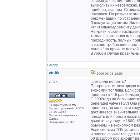
Причин для зажигания ламп
вычислить их невозможно. 
прибора, сканера. Стоимо
получаса. По результатом 
рекомендаций по устранен
Эксплуатация автомобиля 
капитальному ремонту двиг
Не критическая неисправно
только на экологию или оп
проходимость, полный прив
высокие требования предъя
лампы" по причине плохой 
В любом случае правильный
Нагору
vintik
2009-06-08 19:53
vintik
Греть или не греть?
Прогревать инжекторную ма
экономии топлива. Если ср
прогрева в 4 -6 раз больше
С 2002года на большинств
generated valve (TGV) Она 
ID користувача #5
прогрева, на холостом ход
Зареєстрований: 2007-
03-10 13:55
достигается значительная 
Місцезнаходження:
поехать или просто нажать 
Одеса
двигателя упадут с 1600об
Повідомлень: 33
обычном, не экономном ре
Если система TGV установл
и плавно снижается где то
60 градусом происходит рез