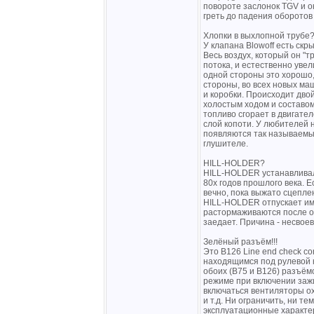
повороте заслонок TGV и о
греть до падения оборотов
Хлопки в выхлопной трубе
У клапана Blowoff есть скр
Весь воздух, который он "
потока, и естественно уве
одной стороны это хорошо,
стороны, во всех новых ма
и коробки. Происходит дво
холостым ходом и составом
топливо сгорает в двигател
слой копоти. У любителей
появляются так называемые
глушителе.
HILL-HOLDER?
HILL-HOLDER устанавливал
80х годов прошлого века. Е
вечно, пока выжато сцепле
HILL-HOLDER отпускает име
растормаживаются после о
заедает. Причина - несвое
Зелёный разъём!!!
Это B126 Line end check co
находящимся под рулевой 
обоих (В75 и В126) разъём
режиме при включении заж
включаться вентиляторы о
и т.д. Ни ограничить, ни т
эксплуатационные характе