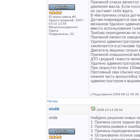
Причиной отказа является
давления масла. Если посл
не заставит себя ждать.
В чём причина отказа дат
ID користувача #5
Датчик повреждается при 
Зареєстрований: 2007-
03-10 13:55
механизм Удалено админи
Місцезнаходження:
вместо использования съё
Одеса
Трибэка периодически не з
Повідомлень: 33
Причиной является заводск
Удалено администратором 
заключается в установке 
Двигатель машины сильно в
Причиной повышенной вибр
ДТП средней тяжести явля
Удалено администратором. 
При скоростях более 100км
Противный звук обычно изд
нижняя часть кронштейна 
администратором и выравн
[ Редагування 2009-08-11 00:39 
Нагору
vintik
2009-10-14 09:54
vintik
Найдено решение новых х
1. Причина скола задних фа
2. Причина рывков и ошибк
3. Причина периодического
4. Остановка/не полное за
5. Причина плохого приём