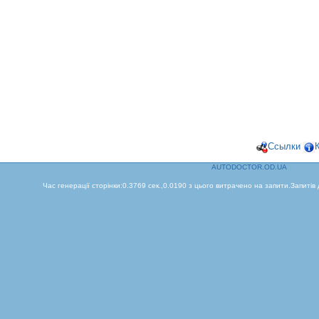
Ссылки
AUTODOCTOR.OD.UA
Час генерації сторінки:0.3769 сек.,0.0190 з цього витрачено на запити.Запитів