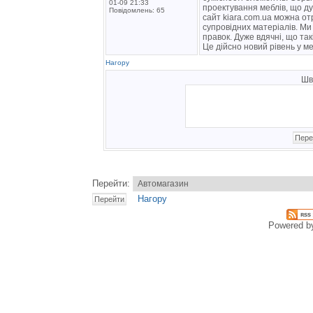
01-09 21:33
проектування меблів, що ду
Повідомлень: 65
сайт kiara.com.ua можна от
супровідних матеріалів. М
правок. Дуже вдячні, що такі
Це дійсно новий рівень у м
Нагору
Шв
Перейти:
Нагору
Powered 