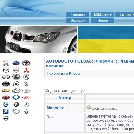
Главная
ESM online
Запчаст
Загрузки
Новое
AUTODOCTOR.OD.UA
::
Форуми
:: Главн
всячина.
Похороны в Киеве
Модератори: Igor`, Doc.
Автор
Миронcv
2025-02-08 08:13
Здравствуйте! Мы с семьей
Гість
вопросом, как быстро и без
ритуальной компании, чтоб
задержками? Насколько реа