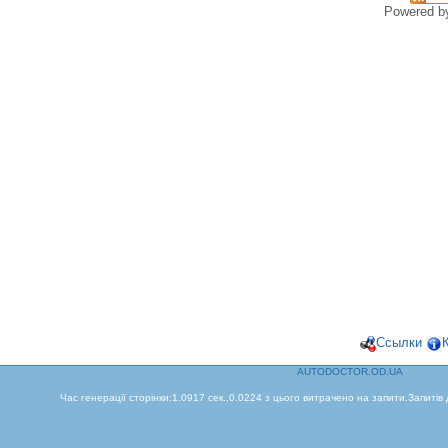
Powered 
Ссылки
AUTODOCTOR.OD.UA
Час генерації сторінки:1.0917 сек.,0.0224 з цього витрачено на запити.Запитів