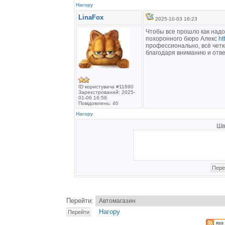
Нагору
LinaFox
2025-10-03 16:23
Чтобы все прошло как надо
похоронного бюро Алекс
ht
профессионально, всё четк
благодаря вниманию и отве
ID користувача #11690
Зареєстрований: 2025-
01-06 16:58
Повідомлень: 40
Нагору
Шв
Перейти:
Нагору