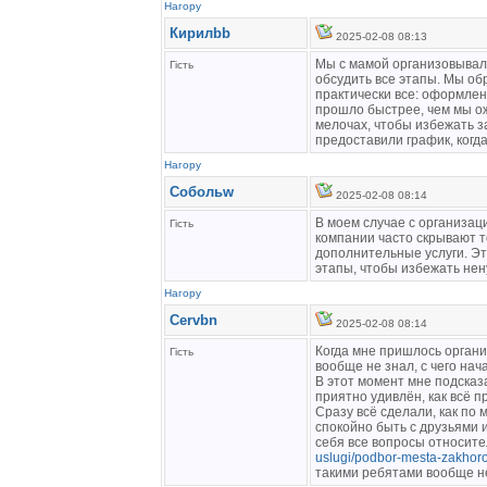
Нагору
Кирилbb
2025-02-08 08:13
Мы с мамой организовывали
Гість
обсудить все этапы. Мы об
практически все: оформлен
прошло быстрее, чем мы ож
мелочах, чтобы избежать з
предоставили график, когд
Нагору
Собольw
2025-02-08 08:14
В моем случае с организац
Гість
компании часто скрывают т
дополнительные услуги. Эт
этапы, чтобы избежать нен
Нагору
Cervbn
2025-02-08 08:14
Когда мне пришлось органи
Гість
вообще не знал, с чего нача
В этот момент мне подсказ
приятно удивлён, как всё п
Сразу всё сделали, как по 
спокойно быть с друзьями 
себя все вопросы относите
uslugi/podbor-mesta-zakhor
такими ребятами вообще не