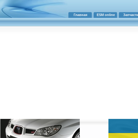
Главная
ESM online
Запчаст