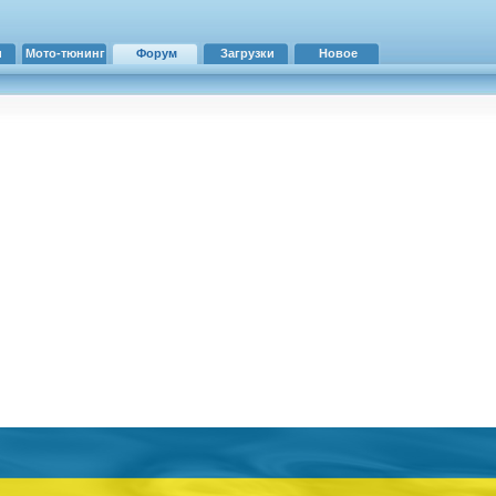
и
Мото-тюнинг
Форум
Загрузки
Новое