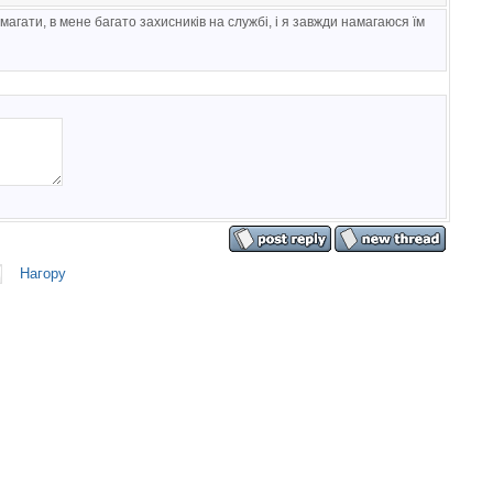
гати, в мене багато захисників на службі, і я завжди намагаюся їм
Нагору