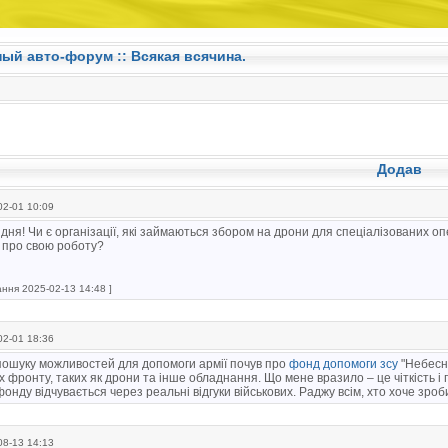
ный авто-форум ::
Всякая всячина.
Додав
2-01 10:09
дня! Чи є організації, які займаються збором на дрони для спеціалізованих о
 про свою роботу?
ання 2025-02-13 14:48 ]
2-01 18:36
пошуку можливостей для допомоги армії почув про
фонд допомоги зсу
"Небесна
 фронту, таких як дрони та інше обладнання. Що мене вразило – це чіткість і 
онду відчувається через реальні відгуки військових. Раджу всім, хто хоче зро
8-13 14:13