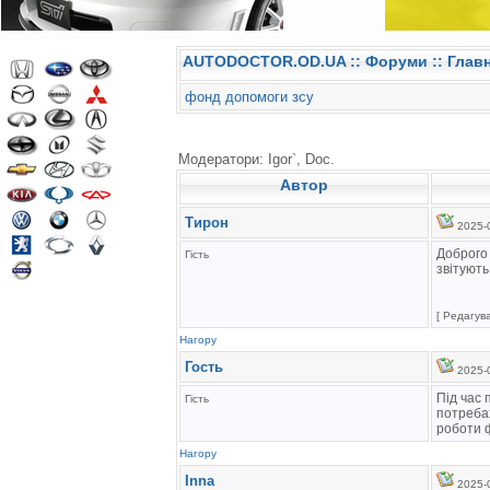
AUTODOCTOR.OD.UA
::
Форуми
:: Глав
фонд допомоги зсу
Модератори: Igor`, Doc.
Автор
Tирон
2025-0
Доброго 
Гість
звітують
[ Редагув
Нагору
Гость
2025-0
Під час 
Гість
потребах
роботи ф
Нагору
Inna
2025-0